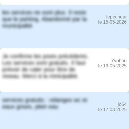
les services ne sont plus. Il reste
lepecheur
que le parking. Abandonné par la
le 15-05-2026
municipalité
Je confirme les posts précédents.
Yvobou
Les services sont gratuits. Il faut
le 19-05-2025
prévoir de caler pour être de
niveau. Merci à la minicipalité.
services gratuits : vidanges wc et
jo64
eaux grises, plein eau
le 17-03-2025