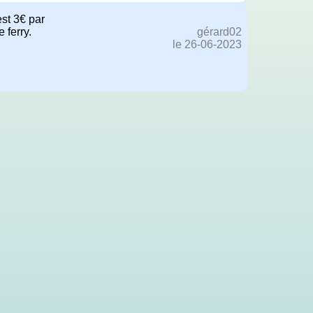
est 3€ par
 ferry.
gérard02
le 26-06-2023