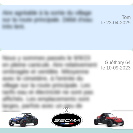
Aire agréable à la sortie du village
Tom
sur la route principale. Débit d'eau
le 23-04-2025
très lent.
Nous y sommes passés le 9/9/23
Guéthary 64
en pleine canicule. Aire relativement
le 10-09-2023
ombragée et ventilée. Mitoyenne
avec le cimetière, à l'entrée du
village sur la route principale. Les
tarifs eau et électricité ne sont pas
affichés. Les emplacements sont
larges, parfois avec un peu de
X
devers.