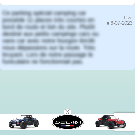
Ce parking spécial camping car
Eve
possède 11 places très courtes en
le 6-07-2023
bord de route et loin du site. Plutôt
destiné aux petits campings cars ou
vans car avec notre fourgon 6m36
nous dépassions sur la route. Très
bruyant. Lors de notre passage le
funiculaire ne fonctionnait pas.
X