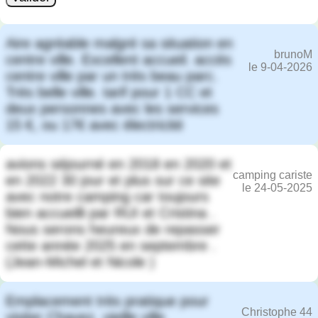
Aire agréable malgré sa situation en
brunoM
centre ville. Excellent accueil. accès
le 9-04-2026
centre ville par un très beau parc.
Très belle ville. tarif pour 1 CC et
deux personnes avec les services
15 €, ou 17€ avec électricité
avions séjourné en 2018 en 2020 et
camping cariste
en 2022 30 jour et plus sur ce site
le 24-05-2025
avec notre camping car toujours
bien accueilli par RUI et Cristina .
Nous serons heureux de repasser
cette année 2025 en septembre .
(Jean-Michel et Nicole )
Emplacement très pratique pour
Christophe 44
visiter Chavez, vieille ville