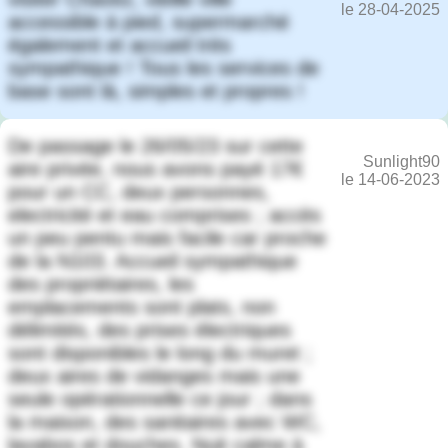
le 28-04-2025
accessible à pied, supermarché
également et accueil très
sympathique ! Tous les services de
base sont là, simples et propres !
De passage le 26/05/23 sur cette
Sunlight90
aire privée, nous avons payé 17€
le 14-06-2023
pour un CC, deux personnes,
electricité et eau comprises ; accès
un peu pentu mais facile car proche
de la N103. Accueil sympathique
des propriétaires, les
emplacements sont plats, non
délimités, des prises électriques
sont disponibles le long du muret ;
deux aires de vidanges mais une
seule opérationnelle ce jour ; dans
la maison, des sanitaires avec WC,
lavabos et douches. Nuit calme à