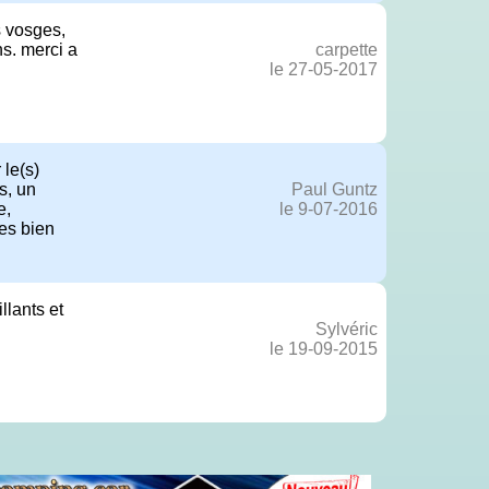
s vosges,
ns. merci a
carpette
le 27-05-2017
 le(s)
s, un
Paul Guntz
e,
le 9-07-2016
tes bien
llants et
Sylvéric
le 19-09-2015