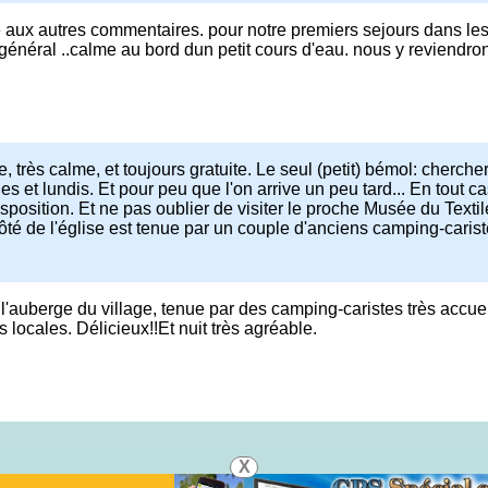
me aux autres commentaires. pour notre premiers sejours dans le
général ..calme au bord dun petit cours d'eau. nous y reviendro
très calme, et toujours gratuite. Le seul (petit) bémol: chercher
s et lundis. Et pour peu que l'on arrive un peu tard... En tout ca
sposition. Et ne pas oublier de visiter le proche Musée du Textil
côté de l'église est tenue par un couple d'anciens camping-caris
 l'auberge du village, tenue par des camping-caristes très accuei
 locales. Délicieux!!Et nuit très agréable.
X