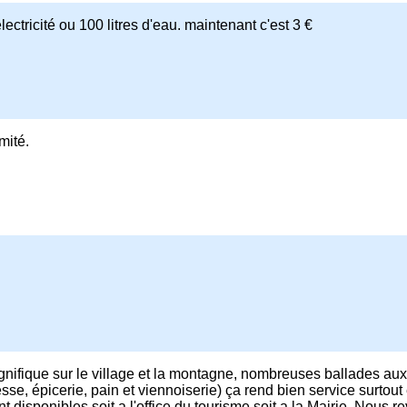
ectricité ou 100 litres d'eau. maintenant c'est 3 €
mité.
nifique sur le village et la montagne, nombreuses ballades au
esse, épicerie, pain et viennoiserie) ça rend bien service surtout
t disponibles soit a l'office du tourisme soit a la Mairie. Nous r