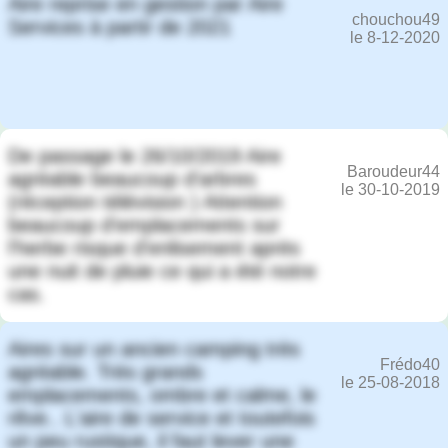
Aire reprise en gestion par Aire
chouchou49
Services à partir de 2021
le 8-12-2020
De passage le 26/10/2019 Aire
Baroudeur44
agréable beaucoup d'arbres
le 30-10-2019
(réception télévision ) Attention
beaucoup d'emplacements sur
l'herbe risque d'enlisement après
une nuit de pluie ce qui a été notre
cas.
Aires sur un ancien camping très
Frédo40
agréable. Très grands
le 25-08-2018
emplacements, ombre et calme, le
rêve.. L'aire de service et toutefois
un peu rustique, il faut lever une