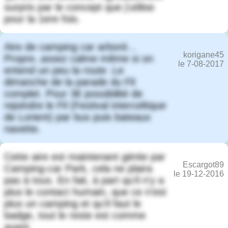
surpris par le concept que j'utilise
pour la 1ere fois.
Aire de camping car arboré...
korigane45
Propre..assez calme même si on
le 7-08-2017
entend un peu la route .Le
dimanche de la parade du Fil
complet. Pour 3€ possibilité de
rejoindre le Fil (Festival interceltique
de Lorient) par bus puis bateaux
navette.
Cette aire est maintenant gérée par
Escargot89
Camping-car Park, cela ne plaira
le 19-12-2016
pas à tous. En fait, à part qu'il n'y a
plus le contact humain, que ce n'est
plus un camping et qu'il faut le
badge, tout le reste est comme
avant.