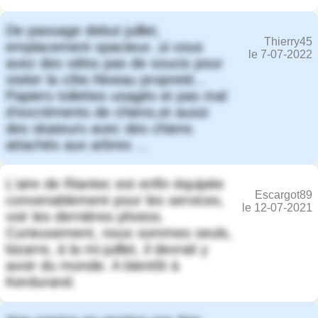
De passage debut juillet,
Thierry45
emplacement spacieux ,si vous
le 7-07-2022
avez des vélos pas de soucis pour
visiter la côte.Niveau propreté...
Papiers toilettes usagés et pas mal
d'excréments de chiens,et aussi
des skateurs avec des chiens
attachés aux arbres ...
L'aire de Riantec est enfin équipée
Escargot89
convenablement pour les services,
le 12-07-2021
voir les dernières photos.
Curieusement, nous sommes seuls,
bizarre, à la mi-juillet, il devrait y
avoir du monde. A bientôt à
Kerdurand.