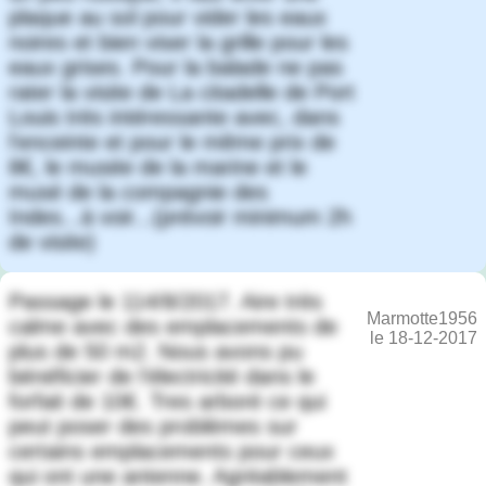
plaque au sol pour vider les eaux
noires et bien viser la grille pour les
eaux grises. Pour la balade ne pas
rater la visite de La citadelle de Port
Louis très intéressante avec, dans
l'enceinte et pour le même prix de
8€, le musée de la marine et le
musé de la compagnie des
Indes...à voir...(prévoir minimum 2h
de visite)
Passage le 114/8/2017. Aire très
Marmotte1956
calme avec des emplacements de
le 18-12-2017
plus de 50 m2. Nous avons pu
bénéficier de l'électricité dans le
forfait de 10€. Tres arboré ce qui
peut poser des problèmes sur
certains emplacements pour ceux
qui ont une antenne. Agréablement