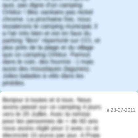
quoi, pas digne d'un camping
Orbitur ! Bloc sanitaire pas nickel
chrome. La prochaine fois, nous
essaierons le camping municipal, il
a l'air très bien et est en face du
parking "libre" répertorié sur CCI, et
plus près de la plage et du village
que ce camping Orbitur. Partout
dans le coin, des fourmis :-) mais
aussi des moustiques (lagunes).
Jolies balades à vélo dans les
pinèdes.
Bonjour à toutes et à tous. Nous
avons passé sur ce camping 4 jours
le 28-07-2011
vers le 20 Juillet. Avec la remise
pour les personnes de + de 60 ans
nous avons réglé pour 2 avec cc et
électricité 15 euros par jour. A Praia