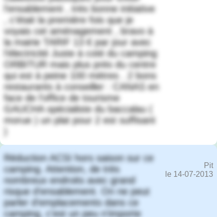
l'ensablement , très bonne initiative
, c'était la première fois que je
voyais cet aménagement , bravo à
la mairie TARIF 13 € par jour avec
l'électricité Juste à coté du camping
ORBITUR mais plus près du centre
qui est à peine 100 mètres . 2 bons
restaurants à conseiller : CANAS en
face de l'office de tourisme
GAUCHA spécialiste du baccalau (
morue ) un plat pour 2 est suffisant
)
Réduction ACSI hors saison sur ce
Pit
camping. Attention, de très
le 14-07-2013
nombreux endroits avec grand
risque d'ensablement. On ne peut
parler d'emplacements dans ce
camping, c'est un peu n'importe