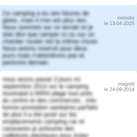
Ce camping a eu ses heures de
melodie
gloire, mais il n'en est plus rien.
le 13-04-2025
Nous sommes sur ce terrain et je
dois dire que camper ici ou sur un
chantier routier est la même chose.
Nous avions reservé pour deux
jours mais n'attendrons pas et
partirons demain.
nous avons passé 3 jours mi
magrob
septembre 2014 sur le camping
le 24-09-2014
municipal à MIRA plage tout près
du centre et des commerces , très
bonne prestation sanitaires parfaits
de plus il a été posé sur les
emplacements camping car et
caravanes je présume des
caillebotis plastiques pour éviter