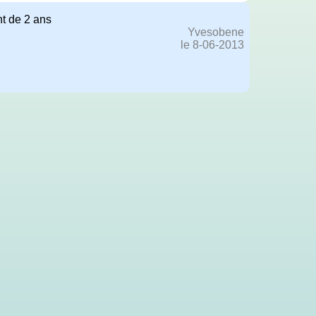
nt de 2 ans
Yvesobene
le 8-06-2013