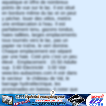
aquatique et offre de nombreux
points de vue sur le lac. Il est situé
en bordure même du lac et on peut
y pécher, louer des vélos, mettre
une embarcation à l'eau. Il est
parfaitement tenu, gazons tondus,
haies taillées, larges emplacements
tous tournés vers le lac, pas un
papier ne traîne, le vert domine.
Chaque emplacement est séparé
par une haie. Coté prix c'est un peu
élevé ; Emplacement : 15.50 Adulte
sup. 3.60 Electricité : 3.00 Voir :
www.les-aubazines.com A voir dans
le secteur : le château de Val, le
barrage hydroélectrique, les
promenades en bateau. A noter que
X
la ville est d'une propreté
méticuleuse. Tel : 05.55.96.08.38