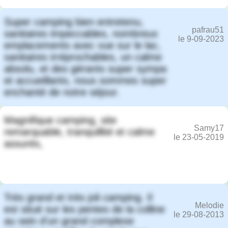
Super camping bien entretenu,
pafrau51
sanitaires impeccables, nombreux
le 9-09-2023
emplacements avec vue sur le lac,
sanitaires irréprochables, un calme
absolu, et des gérants super sympa
et accueillants, nous sommes super
enchanté de notre séjour.
Magnifique camping, site
Samy17
remarquable, tranquillité et calme
le 23-05-2019
assurés,
Très grand et très joli camping. Il
Melodie
est situé sur les pentes de la colline
le 29-08-2013
au sein d'un grand complexe