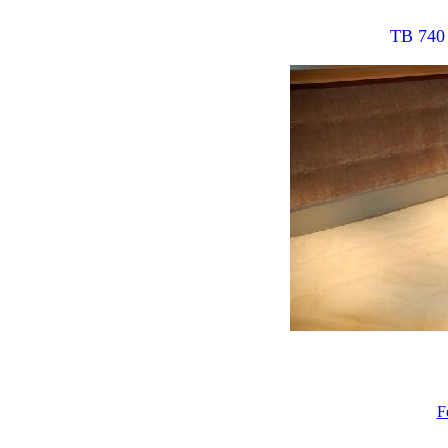
TB 740 
F