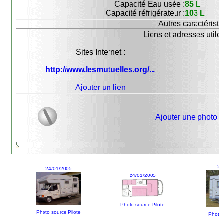
Capacité Eau usée :
85 L
Capacité réfrigérateur :
103 L
Autres caractérist
Liens et adresses util
Sites Internet :
http://www.lesmutuelles.org/...
Ajouter un lien
Ajouter une photo
24/01/2005
24/01/2005
Photo source Pilote
Photo source Pilote
Phot