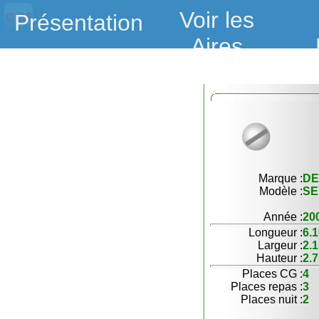
Voir les
Présentation
Aires
Marque :
DE
Modèle :
SE
Année :
20
Longueur :
6.
Largeur :
2.
Hauteur :
2.
Places CG :
4
Places repas :
3
Places nuit :
2