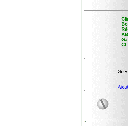
Cl
Bo
Ré
AB
Ga
Ch
Sites
Ajout