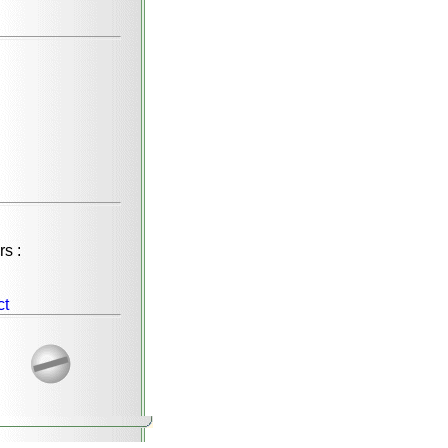
rs :
ct