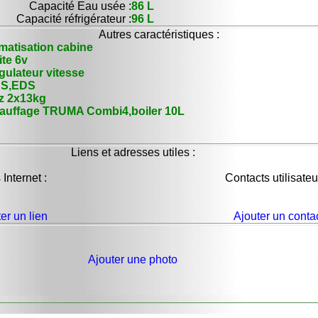
Capacité Eau usée :
86 L
Capacité réfrigérateur :
96 L
Autres caractéristiques :
imatisation cabine
ite 6v
gulateur vitesse
S,EDS
z 2x13kg
auffage TRUMA Combi4,boiler 10L
Liens et adresses utiles :
 Internet :
Contacts utilisateu
er un lien
Ajouter un conta
Ajouter une photo