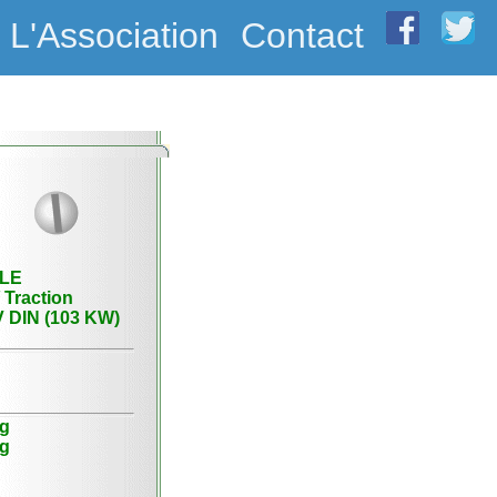
L'Association
Contact
LE
Traction
 DIN (103 KW)
kg
kg