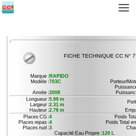
FICHE TECHNIQUE CC N° 7
Marque :
RAPIDO
Modèle :
703C
Porteur/Moto
Puissance
Année :
2008
Puissance
Longueur :
5.99 m
Port
Largeur :
2.31 m
Hauteur :
2.76 m
Empa
Places CG :
4
Poids Tota
Places repas :
4
Poids Total e
Places nuit :
3
Char
Capacité Eau Propre :
120 L