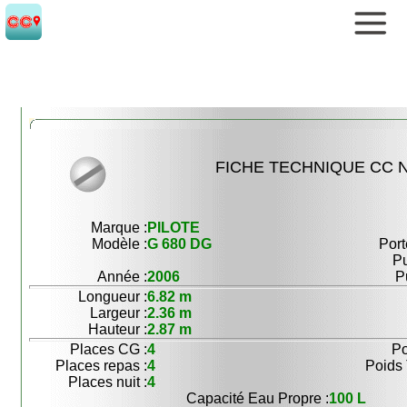
FICHE TECHNIQUE CC N
Marque :
PILOTE
Modèle :
G 680 DG
Port
Pu
Année :
2006
P
Longueur :
6.82 m
Largeur :
2.36 m
Hauteur :
2.87 m
Places CG :
4
Po
Places repas :
4
Poids 
Places nuit :
4
Capacité Eau Propre :
100 L