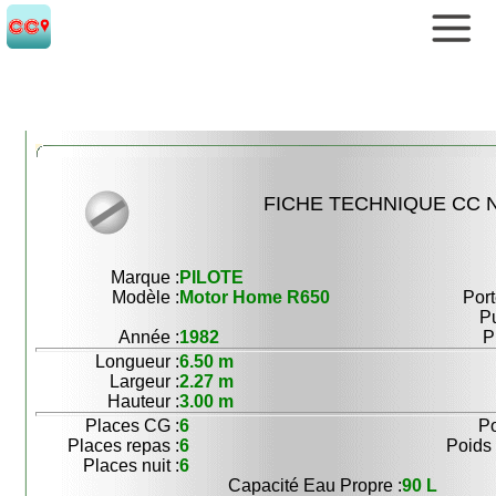
FICHE TECHNIQUE CC N
Marque :
PILOTE
Modèle :
Motor Home R650
Port
P
Année :
1982
P
Longueur :
6.50 m
Largeur :
2.27 m
Hauteur :
3.00 m
Places CG :
6
Po
Places repas :
6
Poids 
Places nuit :
6
Capacité Eau Propre :
90 L