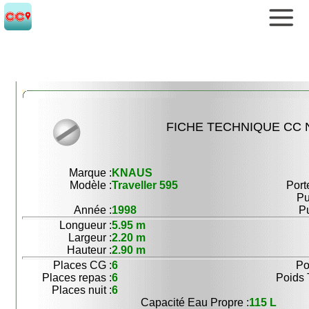
FICHE TECHNIQUE CC N
Marque :
KNAUS
Modèle :
Traveller 595
Port
Pu
Année :
1998
Pu
Longueur :
5.95 m
Largeur :
2.20 m
Hauteur :
2.90 m
Places CG :
6
Po
Places repas :
6
Poids 
Places nuit :
6
Capacité Eau Propre :
115 L