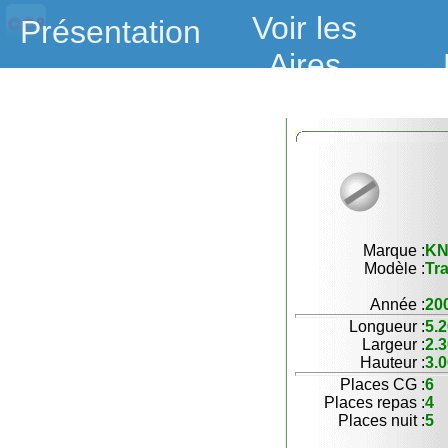
Voir les
Présentation
Aires
Marque :
K
Modèle :
Tra
Année :
20
Longueur :
5.
Largeur :
2.
Hauteur :
3.
Places CG :
6
Places repas :
4
Places nuit :
5