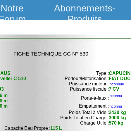
Notre
Abonnements-
Forum
Produits
FICHE TECHNIQUE CC N° 530
NAUS
Type :
CAPUCIN
veller C 510
Porteur/Motorisation :
FIAT DUC
Puissance moteur :
inconnue
03
Puissance fiscale :
7 CV
26 m
inconnu
Porte-à-faux :
30 m
00 m
Empattement :
inconnu
Poids Total à Vide :
2430 kg
Poids Total en Charge :
3000 kg
Charge Utile :
570 kg
Capacité Eau Propre :
115 L