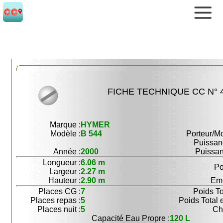
FICHE TECHNIQUE CC N° 
Marque :
HYMER
Modèle :
B 544
Porteur/Mo
Puissan
Année :
2000
Puissan
Longueur :
6.06 m
Po
Largeur :
2.27 m
Hauteur :
2.90 m
Emp
Places CG :
7
Poids To
Places repas :
5
Poids Total 
Places nuit :
5
Ch
Capacité Eau Propre :
120 L