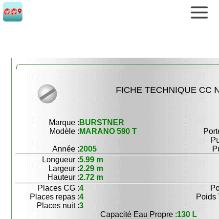
FICHE TECHNIQUE CC N
Marque :
BURSTNER
Modèle :
MARANO 590 T
Port
Pu
Année :
2005
P
Longueur :
5.99 m
Largeur :
2.29 m
Hauteur :
2.72 m
Places CG :
4
Po
Places repas :
4
Poids 
Places nuit :
3
Capacité Eau Propre :
130 L