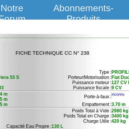
Notre
Abonnements-
Forum
Produits
FICHE TECHNIQUE CC N° 238
Type :
PROFIL
iera 55 S
Porteur/Motorisation :
Fiat Du
Puissance moteur :
127 CV 
03
Puissance fiscale :
9 CV
74 m
inconnu
Porte-à-faux :
25 m
65 m
Empattement :
3.70 m
Poids Total à Vide :
2980 kg
Poids Total en Charge :
3400 kg
Charge Utile :
420 kg
Capacité Eau Propre :
130 L