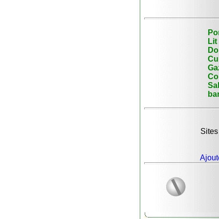
Po
Lit
Do
Cui
Gaz
Col
Sal
ba
Sites
Ajout