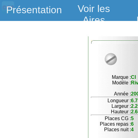
Voir les
Présentation
Aires
Marque :
CI
Modèle :
Riv
Année :
20
Longueur :
6.
Largeur :
2.
Hauteur :
2.
Places CG :
5
Places repas :
6
Places nuit :
4