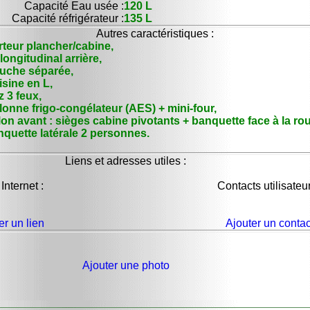
Capacité Eau usée :
120 L
Capacité réfrigérateur :
135 L
Autres caractéristiques :
rteur plancher/cabine,
 longitudinal arrière,
uche séparée,
sine en L,
 3 feux,
onne frigo-congélateur (AES) + mini-four,
on avant : sièges cabine pivotants + banquette face à la ro
nquette latérale 2 personnes.
Liens et adresses utiles :
 Internet :
Contacts utilisateur
er un lien
Ajouter un contac
Ajouter une photo