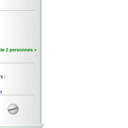
ute 2 personnes +
s :
t