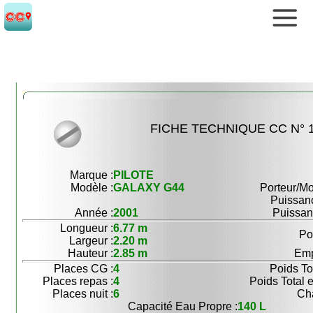
FICHE TECHNIQUE CC N° 
Marque :
PILOTE
Modèle :
GALAXY G44
Porteur/Mot
Puissanc
Année :
2001
Puissanc
Longueur :
6.77 m
Po
Largeur :
2.20 m
Hauteur :
2.85 m
Emp
Places CG :
4
Poids To
Places repas :
4
Poids Total 
Places nuit :
6
Cha
Capacité Eau Propre :
140 L