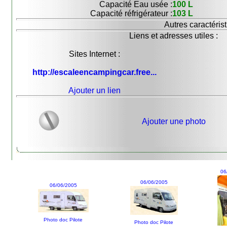
Capacité Eau usée :
100 L
Capacité réfrigérateur :
103 L
Autres caractérist
Liens et adresses utiles :
Sites Internet :
http://escaleencampingcar.free...
Ajouter un lien
Ajouter une photo
06
06/06/2005
06/06/2005
Photo doc Pilote
Photo doc Pilote