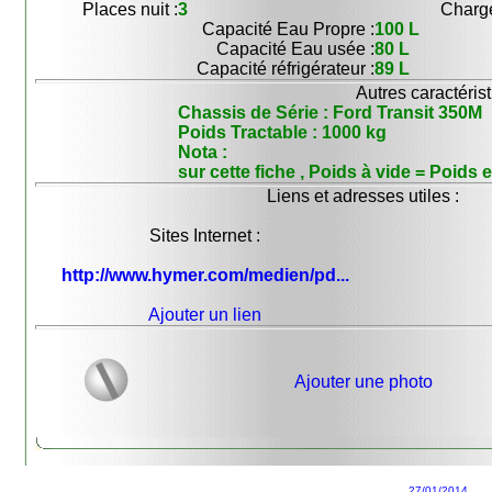
Places nuit :
3
Charge
Capacité Eau Propre :
100 L
Capacité Eau usée :
80 L
Capacité réfrigérateur :
89 L
Autres caractérist
Chassis de Série : Ford Transit 350M
Poids Tractable : 1000 kg
Nota :
sur cette fiche , Poids à vide = Poids
Liens et adresses utiles :
Sites Internet :
http://www.hymer.com/medien/pd...
Ajouter un lien
Ajouter une photo
27/01/2014