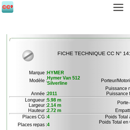
FICHE TECHNIQUE CC N° 14
Marque :
HYMER
Hymer Van 512
Modèle :
Porteur/Motori
Silverline
Puissance m
Année :
2011
Puissance f
Longueur :
5.98 m
Porte-
Largeur :
2.14 m
Hauteur :
2.72 m
Empatt
Places CG :
4
Poids Total 
Poids Total en
Places repas :
4