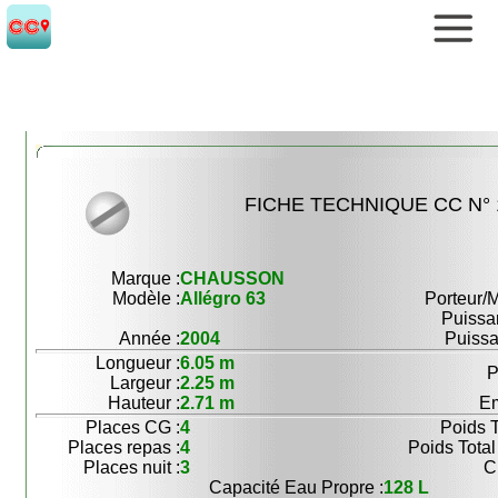
FICHE TECHNIQUE CC N° 
Marque :
CHAUSSON
Modèle :
Allégro 63
Porteur/M
Puissa
Année :
2004
Puissa
Longueur :
6.05 m
P
Largeur :
2.25 m
Hauteur :
2.71 m
Em
Places CG :
4
Poids T
Places repas :
4
Poids Total
Places nuit :
3
C
Capacité Eau Propre :
128 L