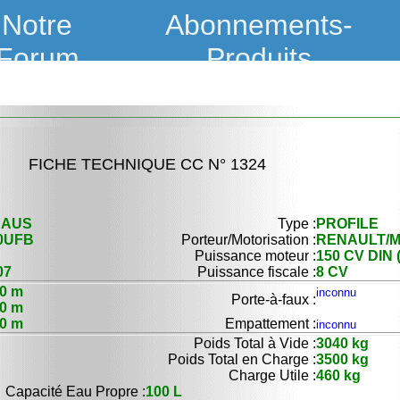
Notre
Abonnements-
Forum
Produits
FICHE TECHNIQUE CC N° 1324
NAUS
Type :
PROFILE
0UFB
Porteur/Motorisation :
RENAULT/M
Puissance moteur :
150 CV DIN 
07
Puissance fiscale :
8 CV
30 m
inconnu
Porte-à-faux :
30 m
00 m
Empattement :
inconnu
Poids Total à Vide :
3040 kg
Poids Total en Charge :
3500 kg
Charge Utile :
460 kg
Capacité Eau Propre :
100 L