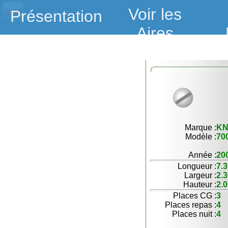
Voir les
Présentation
Aires
Marque :
K
Modèle :
70
Année :
20
Longueur :
7.
Largeur :
2.
Hauteur :
2.
Places CG :
3
Places repas :
4
Places nuit :
4