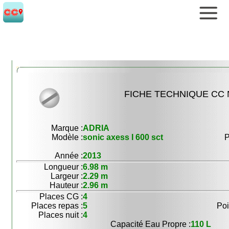
FICHE TECHNIQUE CC 
Marque :
ADRIA
Modèle :
sonic axess I 600 sct
P
Année :
2013
Longueur :
6.98 m
Largeur :
2.29 m
Hauteur :
2.96 m
Places CG :
4
Places repas :
5
Poi
Places nuit :
4
Capacité Eau Propre :
110 L