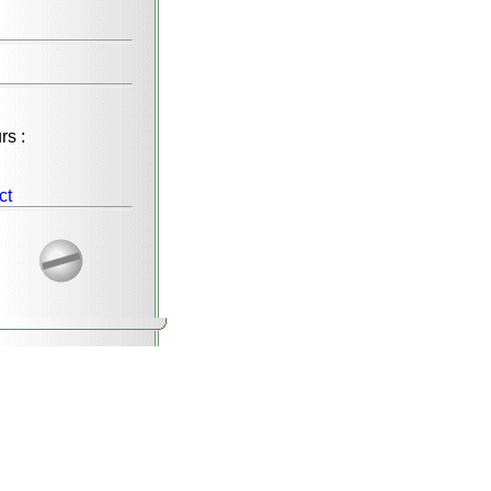
rs :
ct