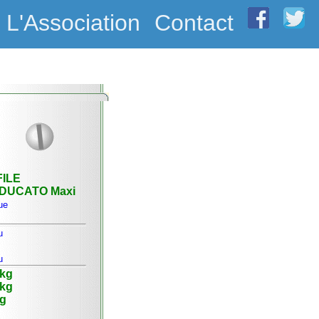
L'Association
Contact
ILE
 DUCATO Maxi
ue
u
u
 kg
 kg
kg