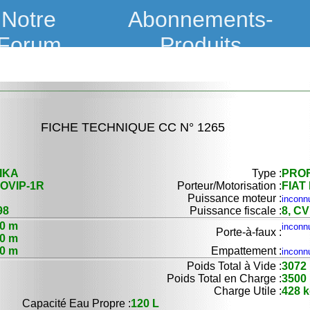
Notre
Abonnements-
Forum
Produits
FICHE TECHNIQUE CC N° 1265
IKA
Type :
PROF
OVIP-1R
Porteur/Motorisation :
FIAT
Puissance moteur :
inconn
98
Puissance fiscale :
8, CV
00 m
inconn
Porte-à-faux :
30 m
80 m
Empattement :
inconn
Poids Total à Vide :
3072
Poids Total en Charge :
3500
Charge Utile :
428 
Capacité Eau Propre :
120 L