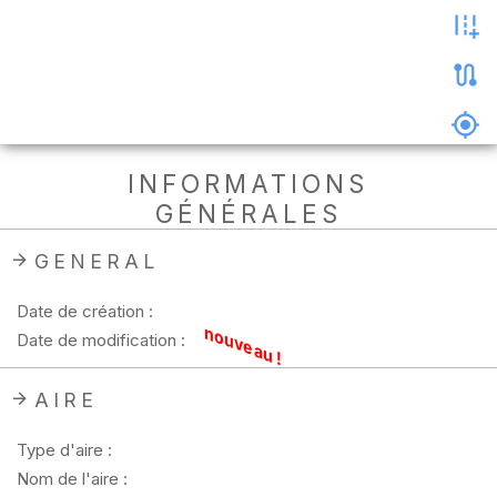
les
photos
Précharger
la
carte
Supprimer
INFORMATIONS
les
GÉNÉRALES
données
hors
ligne
GENERAL
Date de création :
nouveau !
Date de modification :
AIRE
Type d'aire :
Nom de l'aire :