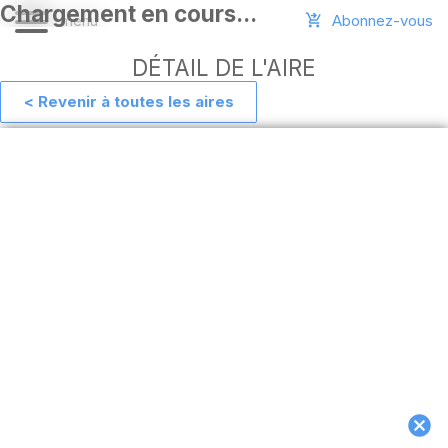
Abonnez-vous
DÉTAIL DE L'AIRE
< Revenir à toutes les aires
Aide
Ajouter
une
aire
Connexion
Installer
l'appli
hors
ligne
MAJ
de
l'appli
Télécharger